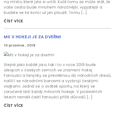
na místo, které jste si určili. Kvůli tomu se může stát, že
vaše cesta bude mnohem náročnější, vypjatější a
budete se ke konci už jen ploužit. Tomu […]
ČÍST VÍCE
MS V HOKEJI JE ZA DVEŘMI
10 prosince , 2018
Stejně jako každé jaro, tak i to v roce 2019 bude
alespoň v českých zemích ve znamení hokej.
Fanoušci a fanynky se převléknou do národních dresů,
nalíčí se národními barvami a vyzbrojí českými
vlajkami. Jedná se o svátek sportu, na který se
zaručeně těší každý milovník hokeje. V posledních
letech neměli čeští fanoušci příliš důvodů […]
ČÍST VÍCE