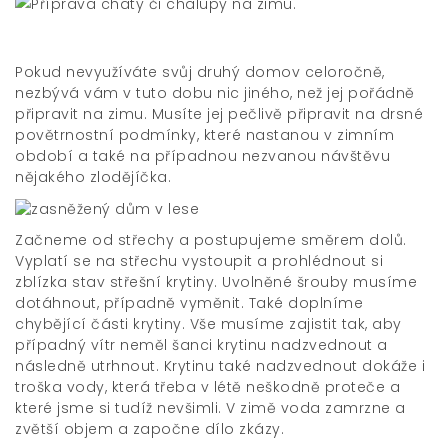
Pokud nevyužíváte svůj druhý domov celoročně,
nezbývá vám v tuto dobu nic jiného, než jej pořádně
připravit na zimu. Musíte jej pečlivě připravit na drsné
povětrnostní podmínky, které nastanou v zimním
období a také na případnou nezvanou návštěvu
nějakého zlodějíčka.
Začneme od střechy a postupujeme směrem dolů.
Vyplatí se na střechu vystoupit a prohlédnout si
zblízka stav střešní krytiny. Uvolněné šrouby musíme
dotáhnout, případně vyměnit. Také doplníme
chybějící části krytiny. Vše musíme zajistit tak, aby
případný vítr neměl šanci krytinu nadzvednout a
následně utrhnout. Krytinu také nadzvednout dokáže i
troška vody, která třeba v létě neškodně proteče a
které jsme si tudíž nevšimli. V zimě voda zamrzne a
zvětší objem a započne dílo zkázy.