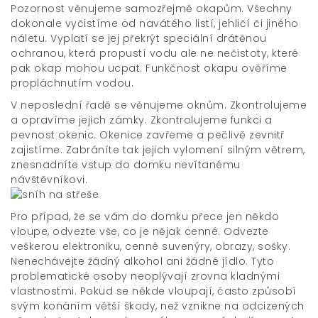
Pozornost věnujeme samozřejmě okapům. Všechny
dokonale vyčistíme od navátého listí, jehličí či jiného
náletu. Vyplatí se jej překrýt speciální drátěnou
ochranou, která propustí vodu ale ne nečistoty, které
pak okap mohou ucpat. Funkčnost okapu ověříme
propláchnutím vodou.
V neposlední řadě se věnujeme oknům. Zkontrolujeme
a opravíme jejich zámky. Zkontrolujeme funkci a
pevnost okenic. Okenice zavřeme a pečlivě zevnitř
zajistíme. Zabráníte tak jejich vylomení silným větrem,
znesnadníte vstup do domku nevítanému
návštěvníkovi.
Pro případ, že se vám do domku přece jen někdo
vloupe, odvezte vše, co je nějak cenné. Odvezte
veškerou elektroniku, cenné suvenýry, obrazy, sošky.
Nenechávejte žádný alkohol ani žádné jídlo. Tyto
problematické osoby neoplývají zrovna kladnými
vlastnostmi. Pokud se někde vloupají, často způsobí
svým konáním větší škody, než vznikne na odcizených