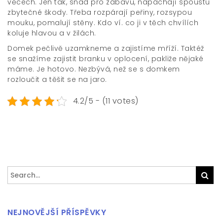
věcech. Jen tak, snad pro zábavu, napáchají spoustu
zbytečné škody. Třeba rozpárají peřiny, rozsypou
mouku, pomalují stěny. Kdo ví. co ji v těch chvílích
koluje hlavou a v žilách.
Domek pečlivě uzamkneme a zajistíme mříží. Taktéž
se snažíme zajistit branku v oplocení, pakliže nějaké
máme. Je hotovo. Nezbývá, než se s domkem
rozloučit a těšit se na jaro.
4.2/5 - (11 votes)
Search
Sea
for:
NEJNOVĚJŠÍ PŘÍSPĚVKY