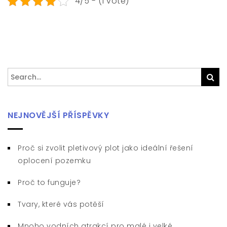
4/5 - (1 vote)
Search
Sea
for:
NEJNOVĚJŠÍ PŘÍSPĚVKY
Proč si zvolit pletivový plot jako ideální řešení
oplocení pozemku
Proč to funguje?
Tvary, které vás potěší
Mnoho vodních atrakcí pro malé i velké