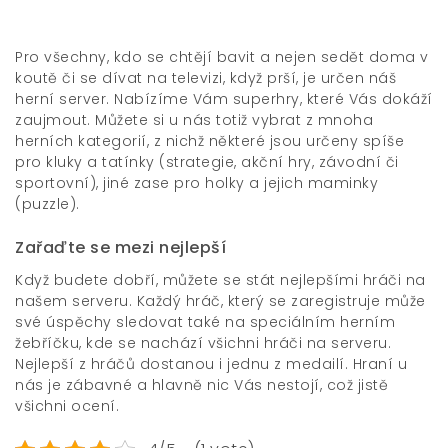
Pro všechny, kdo se chtějí bavit a nejen sedět doma v
koutě či se dívat na televizi, když prší, je určen náš
herní server. Nabízíme Vám
superhry
, které Vás dokáží
zaujmout. Můžete si u nás totiž vybrat z mnoha
herních kategorií, z nichž některé jsou určeny spíše
pro kluky a tatínky (strategie, akční hry, závodní či
sportovní), jiné zase pro holky a jejich maminky
(puzzle).
Zařaďte se mezi nejlepší
Když budete dobří, můžete se stát nejlepšími hráči na
našem serveru. Každý hráč, který se zaregistruje může
své úspěchy sledovat také na speciálním herním
žebříčku, kde se nachází všichni hráči na serveru.
Nejlepší z hráčů dostanou i jednu z medailí. Hraní u
nás je zábavné a hlavně nic Vás nestojí, což jistě
všichni ocení.