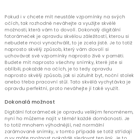
Pokud i v chcete mít neustále vzpomínky na svých
očích, tak rozhodně neváhejte a využijte skvělé
možnosti, která vám to dovolí. Dokonalý
digitální
fotorámeček
je opravdu skvělou záležitostí, kterou si
nebudete moci vynachválit, to je zcela jisté. Je to totiž
naprosto skvělý způsob, který vám dovolí si
uchovávat své vzpomínky naprosto živě v paměti.
Budete mít naprosto všechny snímky, které jste si
oblíbili, pokaždé na očích, je to tedy opravdu
naprosto skvělý způsob, jak si zútulnit byt, noční stolek
anebo třeba pracovní stůl. Tato skvělá vychytávka je
opravdu perfektní, proto neváhejte jí také využít.
Dokonalá možnost
Digitální fotorámeček je opravdu velikým fenoménem,
nyní ho můžeme najít v téměř každé domácnosti. Je
to totiž mnohem výhodnější, než normální
zarámované snímky, v tomto případě se totiž střídají
a vy máte možnost pokaždé sledovat ten jiný. Je to