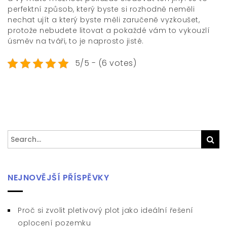
perfektní způsob, který byste si rozhodně neměli
nechat ujít a který byste měli zaručeně vyzkoušet,
protože nebudete litovat a pokaždé vám to vykouzlí
úsměv na tváři, to je naprosto jisté.
5/5 - (6 votes)
Search
Sea
for:
NEJNOVĚJŠÍ PŘÍSPĚVKY
Proč si zvolit pletivový plot jako ideální řešení
oplocení pozemku