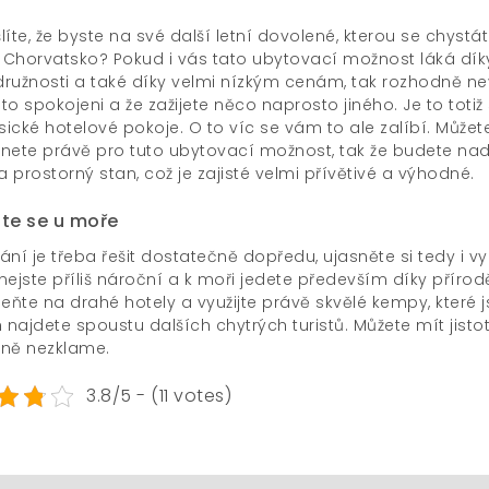
íte, že byste na své další letní dovolené, kterou se chystáte
 Chorvatsko
? Pokud i vás tato ubytovací možnost láká díky
ružnosti a také díky velmi nízkým cenám, tak rozhodně nev
to spokojeni a že zažijete něco naprosto jiného. Je to toti
sické hotelové pokoje. O to víc se vám to ale zalíbí. Můžete
nete právě pro tuto ubytovací možnost, tak že budete nadšen
a prostorný stan, což je zajisté velmi přívětivé a výhodné.
jte se u moře
ní je třeba řešit dostatečně dopředu, ujasněte si tedy i vy 
nejste příliš nároční a k moři jedete především díky přírod
ňte na drahé hotely a využijte právě skvělé kempy, které 
 najdete spoustu dalších chytrých turistů. Můžete mít jisto
ně nezklame.
3.8/5 - (11 votes)