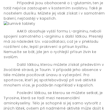
Případně jsou obohacené o L-glutamin, ten je
totiž nejvíce zastoupen v kosterním svalstvu. Také je
nositelem dusíku. Můžete jej však získat i v samotném
balení, nejčastěji v kapslích.
AAKG obsahuje vyšší formu L-argininu, neboli
spojení samotného L-argininu s další látkou. Přesněji
má za následek tzv. vazodilataci, což je v překladu
rozšíření cév, lepší prokrvení a přísun kyslíku.
Nemusíte se bát, jde jen o rychlejší přísun živin ke
svalům.
Další látkou, kterou můžete získat především v
živočišné stravě, je Taurin. V případě jeho absence v
těle můžete pociťovat únavu a vyčerpání. Pro
sportovce, kteří jej spotřebovávají při své aktivitě
mnohem více, je podáván například v kapslích.
Poslední látkou, se kterou se můžete setkat, je
Tyrosine, která se řadí mezi neesenciální
aminokyseliny. Tělo je schopné si jej samo vytvořit z
jiných látek, ovšem při nadměrné aktivitě může dojít k