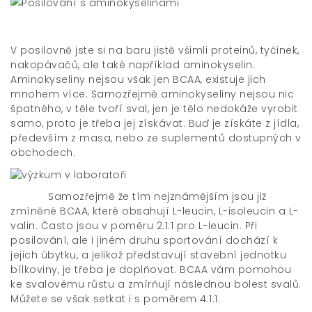
V posilovně jste si na baru jistě všimli proteinů, tyčinek,
nakopávačů, ale také například aminokyselin.
Aminokyseliny nejsou však jen BCAA, existuje jich
mnohem více. Samozřejmě aminokyseliny nejsou nic
špatného, v těle tvoří sval, jen je tělo nedokáže vyrobit
samo, proto je třeba jej získávat. Buď je získáte z jídla,
především z masa, nebo ze suplementů dostupných v
obchodech.
Samozřejmě že tím nejznámějším jsou již
zmíněné BCAA, které obsahují L-leucin, L-isoleucin a L-
valin. Často jsou v poměru 2:1:1 pro L-leucin. Při
posilování, ale i jiném druhu sportování dochází k
jejich úbytku, a jelikož představují stavební jednotku
bílkoviny, je třeba je doplňovat. BCAA vám pomohou
ke svalovému růstu a zmírňují následnou bolest svalů.
Můžete se však setkat i s poměrem 4:1:1.