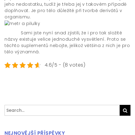
jeho nedostatku, tudíž je třeba jej v takovém případě
doplňovat. Je pro tělo důležité při tvorbě derivátů v
organismu.
Sami jste nyní snad zjistili, že i pro tak složité
názvy existuje velice jednoduché vysvětlení. Proto se
těchto suplementů nebojte, jelikož většina z nich je pro
tělo významná.
4.6/5 - (8 votes)
Search
Sea
for:
NEJNOVĚJŠÍ PŘÍSPĚVKY