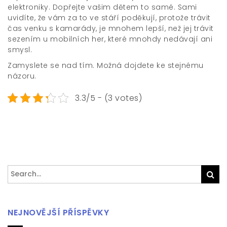
elektroniky. Dopřejte vašim dětem to samé. Sami
uvidíte, že vám za to ve stáří poděkují, protože trávit
čas venku s kamarády, je mnohem lepší, než jej trávit
sezením u mobilních her, které mnohdy nedávají ani
smysl.
Zamyslete se nad tím. Možná dojdete ke stejnému
názoru.
3.3/5 - (3 votes)
Search
Sea
for:
NEJNOVĚJŠÍ PŘÍSPĚVKY