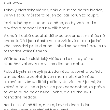
zruinovat.
Takový elektrický vláček, pokud budete dobře hledat,
ve výsledku můžete také jen za pár korun zakoupit.
Rozhodně by se jednalo o něco, co by vaše dítko
dokázalo zabavit i na několik hodin.
V dnešní době upoutat dětskou pozornost není úplně
snadné. Děti jsou často velice zvídavé a tak u jedné
věci nevydrží příliš dlouho. Pokud se poštěstí, pak je to
rozhodně velký úspěch.
Věříme ale, že elektrický vláček a koleje by dítko
skutečně zabavily na velice dlouhou dobu.
Pokud byste si nebyli jisti, zda něco takového pořídit,
pak se zkuste zeptat jiných maminek, které něco
takového svému dítěti pořídily. Je více než jasné, že
každé dítě je jiné a je velice pravděpodobné, že právě
to vaše bude bavit něco jiného, ale za zkoušku
rozhodně nedáte.
Není nic krásnějšího, než to, když si dnešní děti
dokážou hrát s reálnými hračkami.