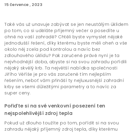
15 července , 2023
Také vás už unavuje zabývat se jen neustálým úklidem
po tom, co si uděláte příjemný večer a posedíte u
ohně na vaší zahradě? Chtěli byste vymyslet nějaké
jednodušší řešení, díky kterému byste měli oheň a vše
okolo něj zcela pod kontrolou a navíc bez
zdlouhavého úklidu? Pak zaručeně právě nyní je ta
nejvhodnější doba, abyste si na svou zahradu pořídili
nějaký skvělý krb. Ta největší nabídka společnosti
Jiřího Věříše je pro vás zaručeně tím nejlepším
řešením, neboť vám přináší ty nejluxusnější
zahradní
krby
se všemi důležitými parametry a to navíc za
super ceny.
Pořiďte si na své venkovní posezení ten
nejspolehlivější zdroj tepla
Pokud už dlouho toužíte po tom, pořídit si na svou
zahradu nějaký příjemný zdroj tepla, díky kterému