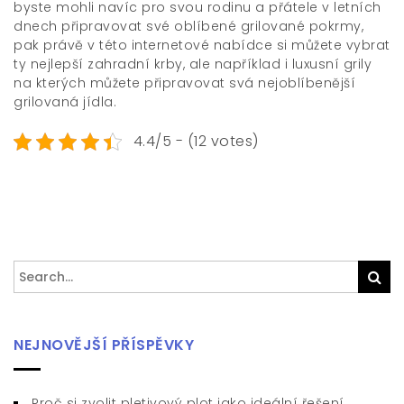
byste mohli navíc pro svou rodinu a přátele v letních
dnech připravovat své oblíbené grilované pokrmy,
pak právě v této internetové nabídce si můžete vybrat
ty nejlepší zahradní krby, ale například i luxusní grily
na kterých můžete připravovat svá nejoblíbenější
grilovaná jídla.
4.4/5 - (12 votes)
Search
Sea
for:
NEJNOVĚJŠÍ PŘÍSPĚVKY
Proč si zvolit pletivový plot jako ideální řešení